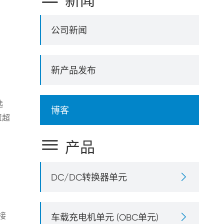
新闻
公司新闻
新产品发布
选
博客
置超

产品

DC/DC转换器单元
接

车载充电机单元 (OBC单元)