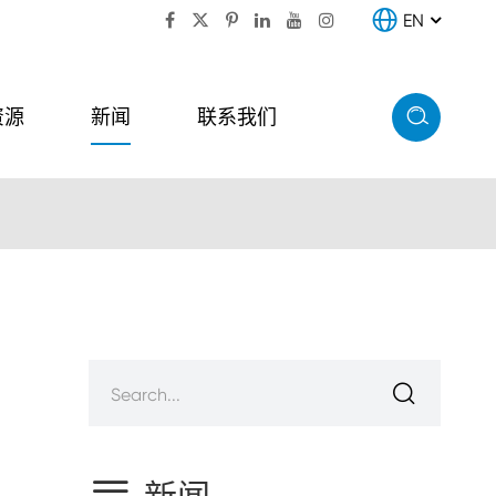

EN


资源
新闻
联系我们
制单元

转换和分配单元 (CDU组合
单元)
