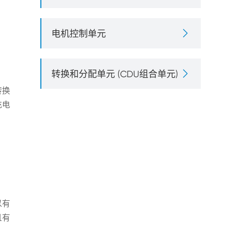

电机控制单元

转换和分配单元 (CDU组合单元)
转换
充电
以有
且有