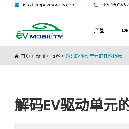

info@empevmobility.com

+86-1802619
产品
O
首页
新闻
博客
解码EV驱动单元的性能指标
解码EV驱动单元
DC/DC转换器单元
车载充